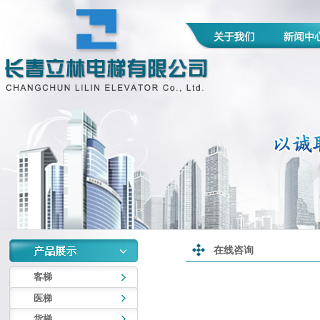
在线咨询
客梯
医梯
货梯