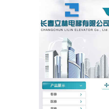
客梯
医梯
货梯