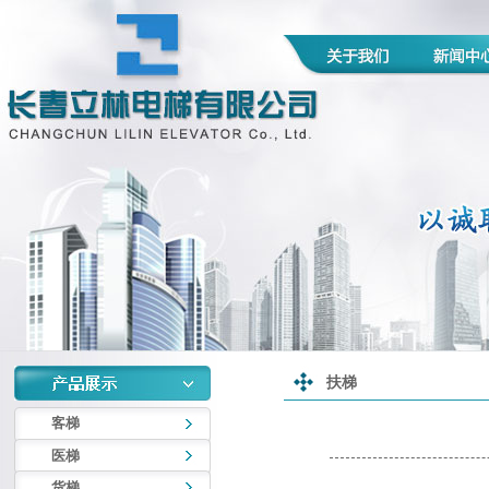
扶梯
客梯
医梯
货梯