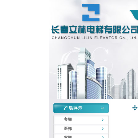
客梯
医梯
货梯