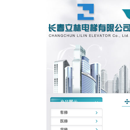
客梯
医梯
货梯