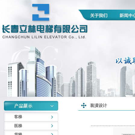
装潢设计
客梯
医梯
货梯