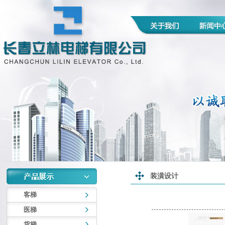
装潢设计
客梯
医梯
货梯