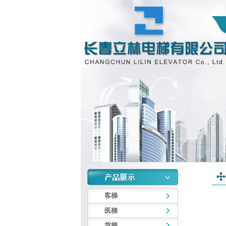
客梯
医梯
货梯