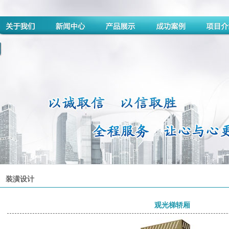
装潢设计
观光梯轿厢