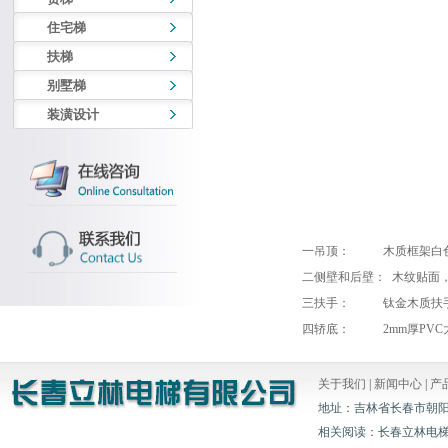
住宅梯
扶梯
别墅梯
装潢设计
一吊顶： 木质框架白色
二侧壁和后壁： 木纹贴面
三扶手： 钛金木质扶
四轿底： 2mm厚PVC
关于我们
|
新闻中心
|
产
地址：吉林省长春市朝阳区白山胡
相关阅读：长春立林电梯