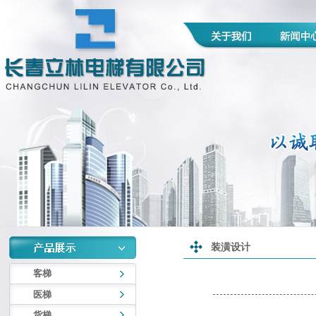
装潢设计
客梯
医梯
货梯