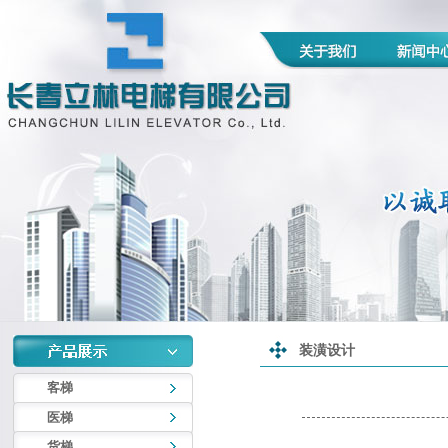
装潢设计
客梯
医梯
货梯