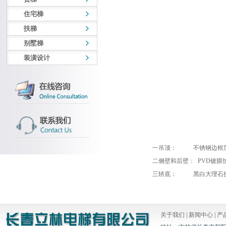
住宅梯
扶梯
别墅梯
装潢设计
一吊顶： 不锈钢边框加
二侧壁和后壁： PVD镀膜
三轿底： 黑白大理石
关于我们
|
新闻中心
|
产