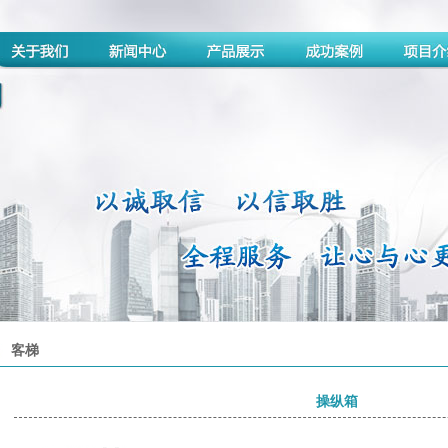
客梯
操纵箱