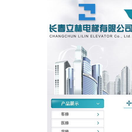
客梯
医梯
货梯