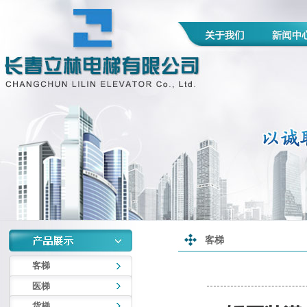
客梯
客梯
医梯
货梯