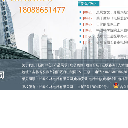
[08-23]
总局发文：开展为期5
[04-17]
关于做好《电梯监督检
[10-27]
日常的维保工作
[10-26]
中国科学院院士朱位秋
[11-23]
长春市二道区举办2020
扶梯
[11-13]
参加首届长春市电梯维
关于我们
|
新闻中心
|
产品展示
|
成功案例 |
项目介绍
|
在线咨询
|
人才招
地址：吉林省长春市朝阳区白山胡同22-1 三楼 电话：0431-81060236 81
相关阅读：长春立林电梯有限公司,电梯安装,电梯维修,电梯销售,电梯
版权所有
：长春立林电梯有限公司
吉ICP备12004522号-1
吉公网安
百度一下
谷歌搜索
腾讯搜搜
吉林企业网