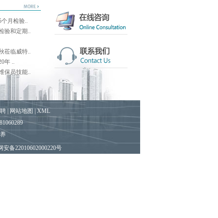
个月检验..
验和定期..
莅临威特..
年 ..
别墅梯
保员技能..
聘
|
网站地图
|
XML
060289
保养
备22010602000220号