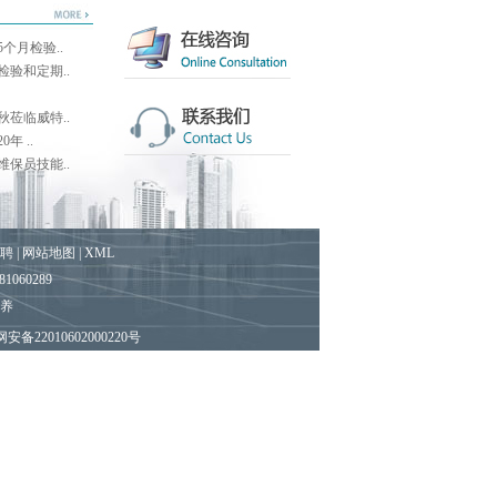
个月检验..
验和定期..
莅临威特..
年 ..
装潢设计
保员技能..
聘
|
网站地图
|
XML
060289
保养
装潢设计
备22010602000220号