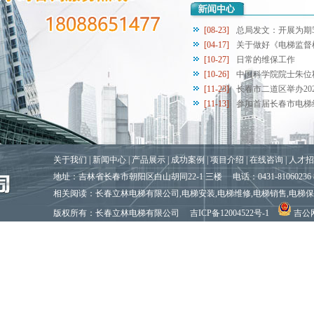
[08-23]
总局发文：开展为期5
[04-17]
关于做好《电梯监督检
[10-27]
日常的维保工作
[10-26]
中国科学院院士朱位秋
[11-23]
长春市二道区举办2020
装潢设计
[11-13]
参加首届长春市电梯维
关于我们
|
新闻中心
|
产品展示
|
成功案例 |
项目介绍
|
在线咨询
|
人才招
地址：吉林省长春市朝阳区白山胡同22-1 三楼 电话：0431-81060236 81
相关阅读：长春立林电梯有限公司,电梯安装,电梯维修,电梯销售,电梯
装潢设计
版权所有
：长春立林电梯有限公司
吉ICP备12004522号-1
吉公网安
百度一下
谷歌搜索
腾讯搜搜
吉林企业网